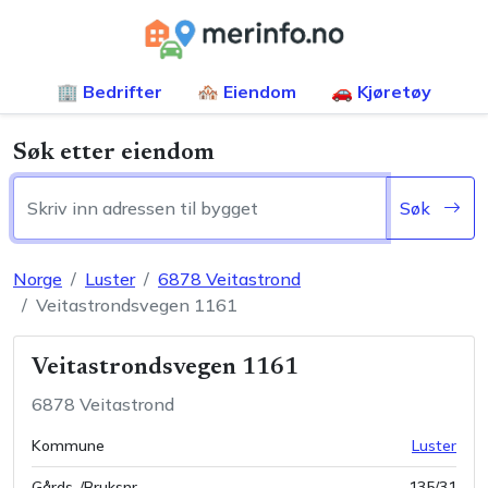
🏢 Bedrifter
🏘️ Eiendom
🚗 Kjøretøy
Søk etter eiendom
Søk
Norge
Luster
6878
Veitastrond
Veitastrondsvegen 1161
Veitastrondsvegen 1161
6878
Veitastrond
Kommune
Luster
Gårds-/Bruksnr
135
/
31