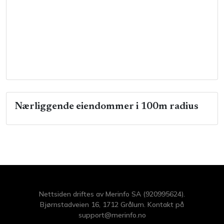
Nærliggende eiendommer i 100m radius
Nettsiden driftes av Merinfo SA (920995624).
Bjørnstadveien 16, 1712 Grålum. Kontakt på
support@merinfo.no