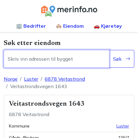
🏢 Bedrifter
🏘️ Eiendom
🚗 Kjøretøy
Søk etter eiendom
Søk
Norge
Luster
6878
Veitastrond
Veitastrondsvegen 1643
Veitastrondsvegen 1643
6878
Veitastrond
Kommune
Luster
Gårds-/Bruksnr
135
/
7