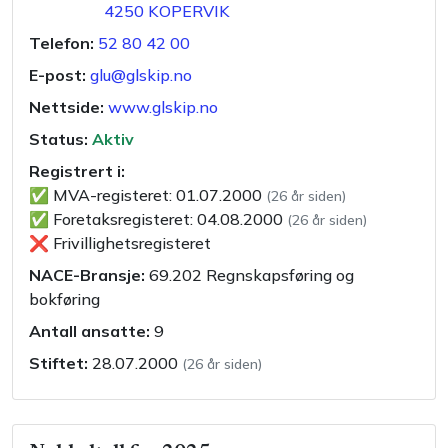
4250
KOPERVIK
Telefon:
52 80 42 00
E-post:
glu@glskip.no
Nettside:
www.glskip.no
Status:
Aktiv
Registrert i:
✅
MVA-registeret
:
01.07.2000
(
26 år siden
)
✅
Foretaksregisteret
:
04.08.2000
(
26 år siden
)
❌
Frivillighetsregisteret
NACE-Bransje:
69.202
Regnskapsføring og
bokføring
Antall ansatte:
9
Stiftet:
28.07.2000
(
26 år siden
)