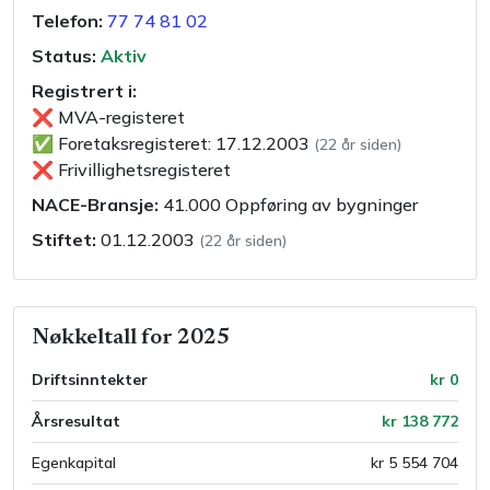
Telefon:
77 74 81 02
Status:
Aktiv
Registrert i:
❌
MVA-registeret
✅
Foretaksregisteret
:
17.12.2003
(
22 år siden
)
❌
Frivillighetsregisteret
NACE-Bransje:
41.000
Oppføring av bygninger
Stiftet:
01.12.2003
(
22 år siden
)
Nøkkeltall
for
2025
Driftsinntekter
kr 0
Årsresultat
kr 138 772
Egenkapital
kr 5 554 704