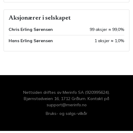
Aksjonærer i selskapet
Chris Erling Sørensen
99
aksjer ≈
99,0
%
Hans Erling Sørensen
1
aksjer ≈
1,0
%
Nettsiden driftes av Merinfo SA (920995624).
Bjørnstadveien 16, 1712 Grålum. Kontakt på
support@merinfo.no
Bruks- og salgs-vilkår