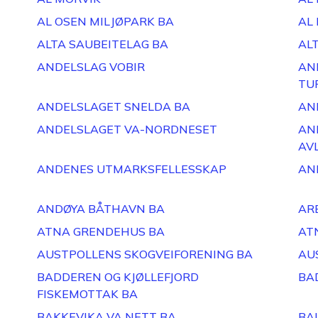
AL OSEN MILJØPARK BA
AL
ALTA SAUBEITELAG BA
AL
ANDELSLAG VOBIR
AN
TU
ANDELSLAGET SNELDA BA
AN
ANDELSLAGET VA-NORDNESET
AN
AV
ANDENES UTMARKSFELLESSKAP
AN
ANDØYA BÅTHAVN BA
AR
ATNA GRENDEHUS BA
AT
AUSTPOLLENS SKOGVEIFORENING BA
AU
BADDEREN OG KJØLLEFJORD
BA
FISKEMOTTAK BA
BAKKEVIKA VA NETT BA
BA