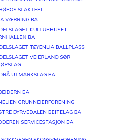
 RØROS SLAKTERI
TA VÆRRING BA
DELSLAGET KULTURHUSET
RNHALLEN BA
DELSLAGET TØYENLIA BALLPLASS
DELSLAGET VEIERLAND SØR
LØPSLAG
DRÅ UTMARKSLAG BA
BEIDERN BA
NELIEN GRUNNEIERFORENING
STRE DYRVEDALEN BEITELAG BA
DDEREN SERVICESTASJON BA
LSOKKVEGEN SKOGSVEGFORENING