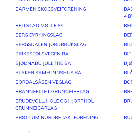
BARMEN SKOGSVEIFORENING
BA
4 B
BEITSTAD MØLLE S/L
BE
BERG DYRKINGSLAG
BE
BERGSDALEN JORDBRUKSLAG
BIL
BIRKESTØLSVEGEN BA
BI
BJØDNABU JULETRE BA
BJ
BLAKER SAMFUNNSHUS BA
BL
BORDALSÅSEN VEGLAG
BO
BRANNFELTET GRUNNEIERLAG
BR
BRUDEVOLL, HOLE OG HJORTHOL
BR
GRUNNEIGARLAG
BRØTTUM NORDRE JAKTFORENING
BU