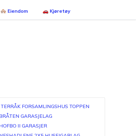
🏘️ Eiendom
🚗 Kjøretøy
L TERRÅK FORSAMLINGSHUS TOPPEN
 BRÅTEN GARASJELAG
HOFBO II GARASJER
 NESHADLENE 2X5 HUSEIGARLAG