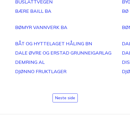
BUSLÅTTVEGEN
BY
BÆRE BAILL BA
BØ
BØMYR VANNVERK BA
BØ
BÅT OG HYTTELAGET HÅLING BN
DA
DALE ØVRE OG ERSTAD GRUNNEIGARLAG
DA
DEMRING AL
DI
DJØNNO FRUKTLAGER
DJ
Neste side