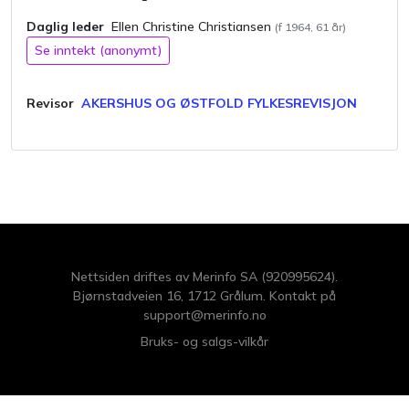
Daglig leder
Ellen Christine
Christiansen
(f
1964
,
61
år)
Se inntekt (anonymt)
Revisor
AKERSHUS OG ØSTFOLD FYLKESREVISJON
Nettsiden driftes av Merinfo SA (920995624).
Bjørnstadveien 16, 1712 Grålum. Kontakt på
support@merinfo.no
Bruks- og salgs-vilkår