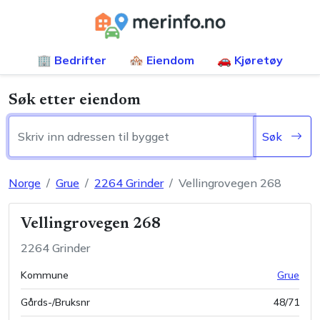
🏢 Bedrifter
🏘️ Eiendom
🚗 Kjøretøy
Søk etter eiendom
Søk
Norge
Grue
2264
Grinder
Vellingrovegen 268
Vellingrovegen 268
2264
Grinder
Kommune
Grue
Gårds-/Bruksnr
48
/
71