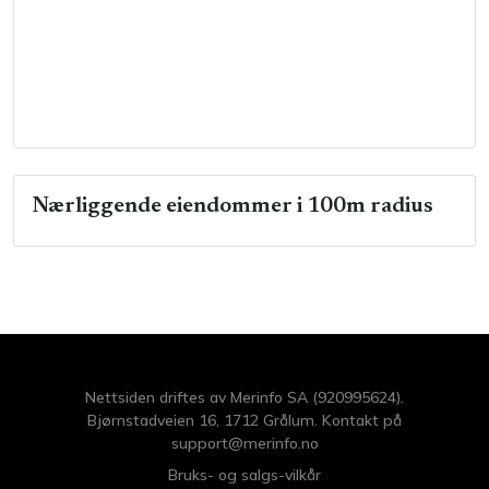
Nærliggende eiendommer i 100m radius
Nettsiden driftes av Merinfo SA (920995624).
Bjørnstadveien 16, 1712 Grålum. Kontakt på
support@merinfo.no
Bruks- og salgs-vilkår