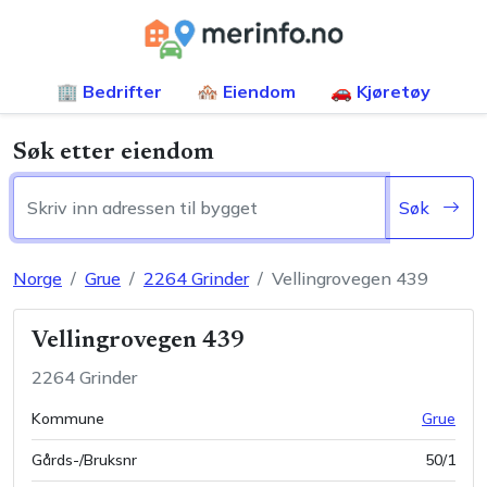
🏢 Bedrifter
🏘️ Eiendom
🚗 Kjøretøy
Søk etter eiendom
Søk
Norge
Grue
2264
Grinder
Vellingrovegen 439
Vellingrovegen 439
2264
Grinder
Kommune
Grue
Gårds-/Bruksnr
50
/
1