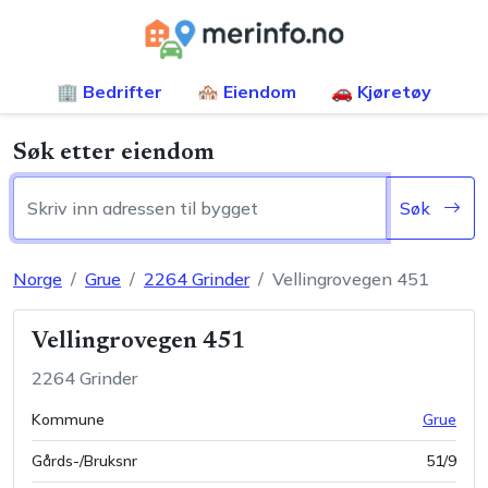
🏢 Bedrifter
🏘️ Eiendom
🚗 Kjøretøy
Søk etter eiendom
Søk
Norge
Grue
2264
Grinder
Vellingrovegen 451
Vellingrovegen 451
2264
Grinder
Kommune
Grue
Gårds-/Bruksnr
51
/
9