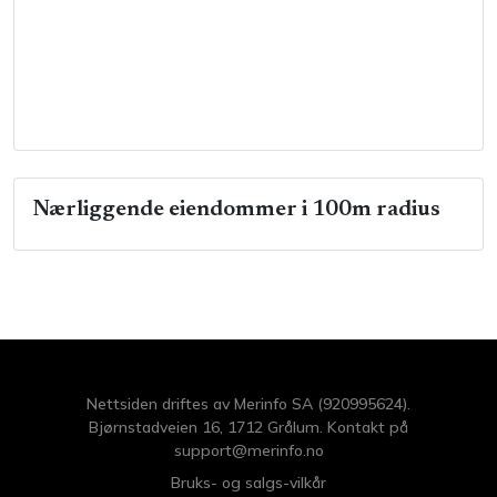
Nærliggende eiendommer i 100m radius
Nettsiden driftes av Merinfo SA (920995624).
Bjørnstadveien 16, 1712 Grålum. Kontakt på
support@merinfo.no
Bruks- og salgs-vilkår