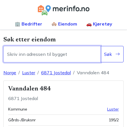
🏢 Bedrifter
🏘️ Eiendom
🚗 Kjøretøy
Søk etter eiendom
Søk
Norge
Luster
6871
Jostedal
Vanndalen 484
Vanndalen 484
6871
Jostedal
Kommune
Luster
Gårds-/Bruksnr
195
/
2