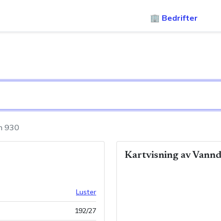
🏢 Bedrifter
n 930
Kartvisning av
Vannd
Luster
192
/
27