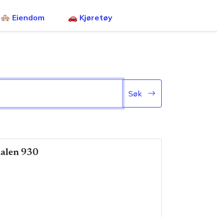
🏘️ Eiendom
🚗 Kjøretøy
Søk
alen 930