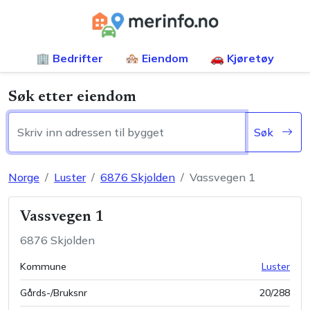
🏢 Bedrifter
🏘️ Eiendom
🚗 Kjøretøy
Søk etter eiendom
Søk
Norge
Luster
6876
Skjolden
Vassvegen 1
Vassvegen 1
6876
Skjolden
Kommune
Luster
Gårds-/Bruksnr
20
/
288